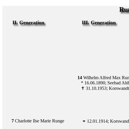
Ru
II. Generation
III. Generation
14
 Wilhelm Alfred Max Run
        * 16.06.1890; Seebad A
        ✝ 31.10.1953; Korswandt
7
 Charlotte Ilse Marie Runge
         ⚭ 12.01.1914; Korswand