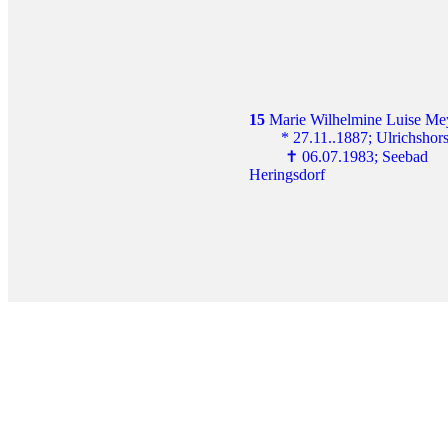
15
 Marie Wilhelmine Luise Me
        * 27.11..1887; Ulrichshor
         ✝ 06.07.1983; Seebad 
Heringsdorf