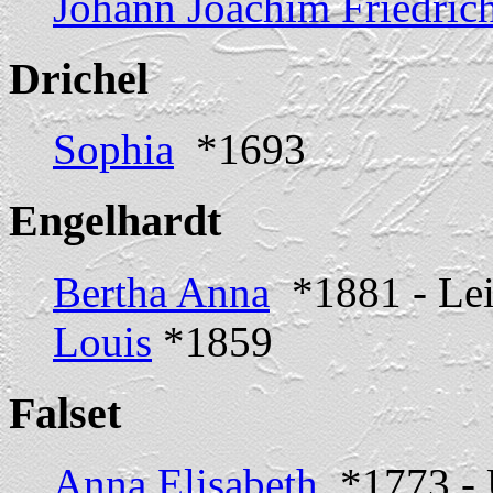
Johann Joachim Friedrich
Drichel
Sophia
*1693
Engelhardt
Bertha Anna
*1881 - Lei
Louis
*1859
Falset
Anna Elisabeth
*1773 -