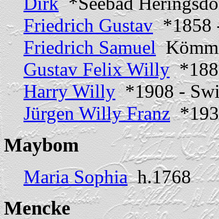
Dirk
*Seebad Heringsdo
Friedrich Gustav
*1858 
Friedrich Samuel
Kömml
Gustav Felix Willy
*1881
Harry Willy
*1908 - Sw
Jürgen Willy Franz
*1939
Maybom
Maria Sophia
h.1768
Mencke