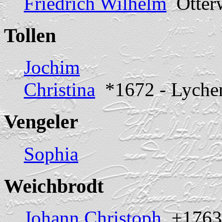
Friedrich Wilhelm
Otter
Tollen
Jochim
Christina
*1672 - Lyche
Vengeler
Sophia
Weichbrodt
Johann Christoph
+1763 