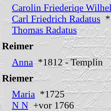
Carolin Friederiqe Wilhe
Carl Friedrich Radatus
*1
Thomas Radatus
Reimer
Anna
*1812 - Templin
Riemer
Maria
*1725
N N
+vor 1766